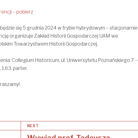
encji – pobierz
ędzie się 5 grudnia 2024 w trybie hybrydowym – stacjonarnie 
ncję organizuje Zakład Historii Gospodarczej UAM we
olskim Towarzystwem Historii Gospodarczej.
nia: Collegium Historicum, ul. Uniwersytetu Poznańskiego 7 –
 1.63, parter.
raszamy!
NEXT
Wywiad prof. Tadeusza