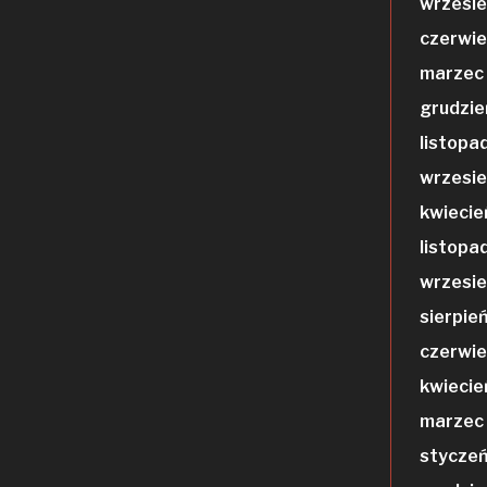
wrzesi
czerwi
marzec
grudzie
listopa
wrzesie
kwiecie
listopa
wrzesie
sierpie
czerwie
kwiecie
marzec
styczeń