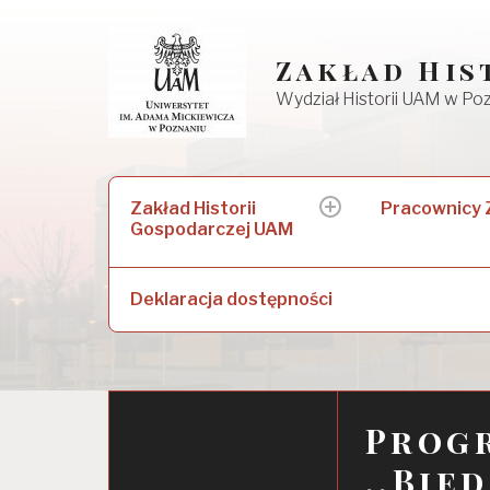
Skip
to
Zakład His
content
Wydział Historii UAM w Po
Szukaj:
Zakład Historii
Pracownicy
expand
Gospodarczej UAM
child
menu
Deklaracja dostępności
Prog
,,Bie