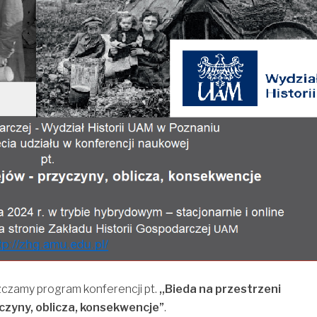
zczamy program konferencji pt.
,,Bieda na przestrzeni
czyny, oblicza, konsekwencje”
.