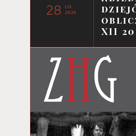
28
dziej
LIS
2024
oblic
XII 20