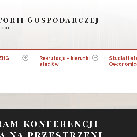
torii Gospodarczej
znaniu
 ZHG
Rekrutacja – kierunki
Studia Hist
expand
expand
studiów
Oeconomic
child
child
menu
menu
ram konferencji
da na przestrzeni