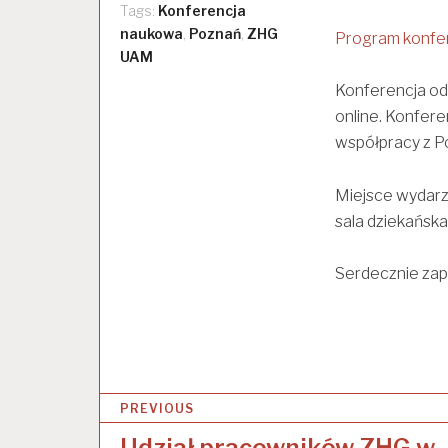
Tags:
Konferencja
naukowa
,
Poznań
,
ZHG
Program konfer
UAM
Konferencja odb
online. Konfere
współpracy z P
Miejsce wydarze
sala dziekańska,
Serdecznie zap
PREVIOUS
Udział pracowników ZHG w