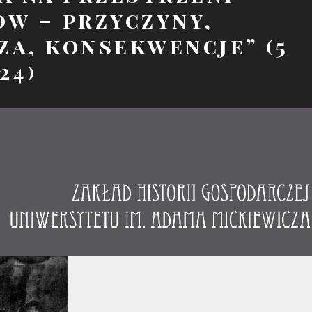
ów – przyczyny,
za, konsekwencje” (5
24)