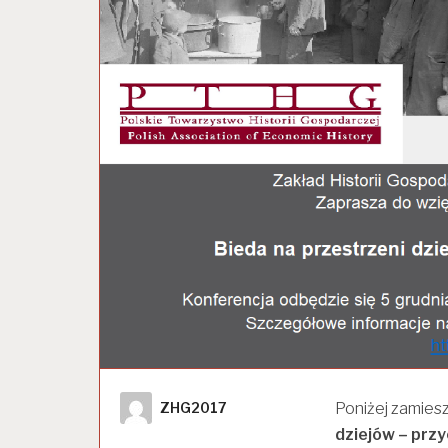
Author
Poniżej zamies
ZHG2017
dziejów – przy