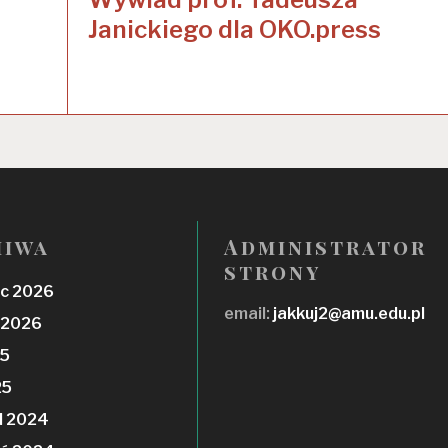
Janickiego dla OKO.press
hiwa
Administrator
strony
c 2026
email:
jakkuj2@amu.edu.pl
 2026
25
25
d 2024