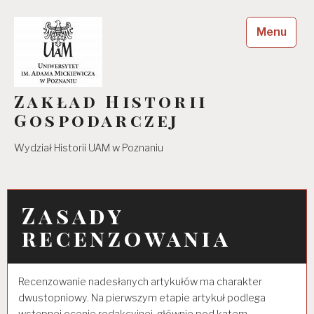
Skip
to
Menu
content
Zakład Historii
Gospodarczej
Wydział Historii UAM w Poznaniu
Zasady
recenzowania
Recenzowanie nadesłanych artykułów ma charakter
dwustopniowy. Na pierwszym etapie artykuł podlega
wstępnej ocenie redakcyjnej, głównie pod katem