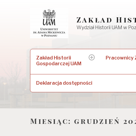
Skip
to
Zakład His
content
Wydział Historii UAM w Po
Szukaj:
Zakład Historii
Pracownicy
expand
Gospodarczej UAM
child
menu
Deklaracja dostępności
Miesiąc: grudzień 20