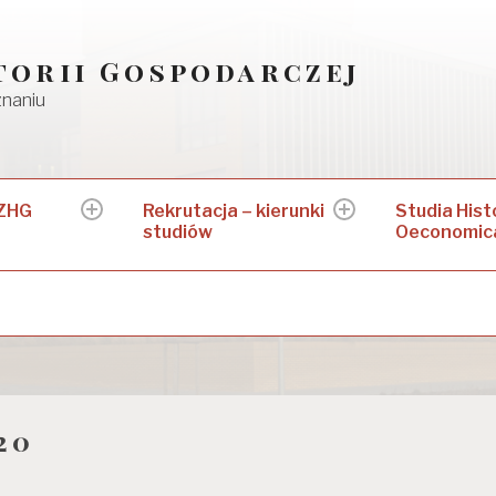
torii Gospodarczej
znaniu
 ZHG
Rekrutacja – kierunki
Studia Hist
expand
expand
studiów
Oeconomic
child
child
menu
menu
20