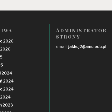
hiwa
Administrator
strony
c 2026
email:
jakkuj2@amu.edu.pl
 2026
25
25
d 2024
eń 2024
ec 2024
 2024
ń 2023