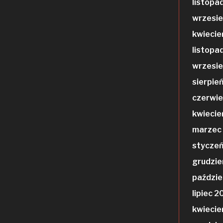
listopa
wrzesie
kwiecie
listopa
wrzesie
sierpie
czerwie
kwiecie
marzec
styczeń
grudzie
paździe
lipiec 2
kwiecie