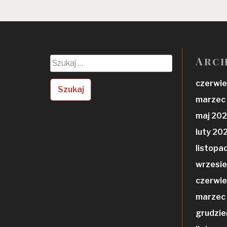
Arc
Szukaj:
czerwie
marzec
maj 20
luty 20
listopa
wrzesi
czerwi
marzec
grudzie