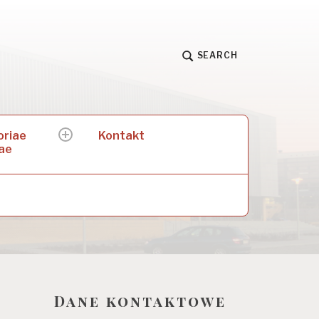
SEARCH
oriae
Kontakt
expand
ae
child
menu
Dane kontaktowe