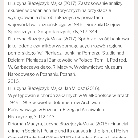
 Lucyna Błażejczyk-Majka (2017): Zastosowanie analizy
skupień w badaniach historycznych na przykładzie
występowania chorób zakaźnych w powiatach
województwa poznańskiego w 1946 r. Roczniki Dziejów
Społecznych i Gospodarczych, 78, 317-344.
 Lucyna Błażejczyk-Majka (2017): Spółdzielczość bankowa
jako jeden z czynników wspomagających rozwój regionu
pomorskiego [w:] Pieniądz i banki na Pomorzu. Studia nad
Dziejami Pieniądza i Bankowości w Polsce. Tom III. Pod red.
W. Garbaczewskiego, R. Macyry. Wydawnictwo Muzeum
Narodowego w Poznaniu. Poznań.
2016:
 Lucyna Błażejczyk-Majka, Jan Miłosz (2016):
Występowanie chorób zakaźnych w Wielkopolsce w latach
1945 -1953 w świetle dokumentów Archiwum
Państwowego w Poznaniu. Przegląd Archiwalno-
Historyczny, 3, 112-143.
 Roman Macyra, Lucyna Błażejczyk-Majka (2016): Financial
crime in Socialist Poland and its causes in the light of Polish
Central Statistical Office (GUS) statistics, Studia Historiae