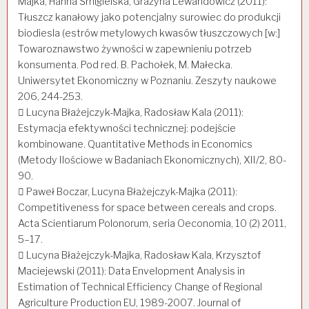
Majka, Hanna Śmigielska, Grażyna Lewandowicz (2011):
Tłuszcz kanałowy jako potencjalny surowiec do produkcji
biodiesla (estrów metylowych kwasów tłuszczowych [w:]
Towaroznawstwo żywności w zapewnieniu potrzeb
konsumenta. Pod red. B. Pachołek, M. Małecka.
Uniwersytet Ekonomiczny w Poznaniu. Zeszyty naukowe
206, 244-253.
 Lucyna Błażejczyk-Majka, Radosław Kala (2011):
Estymacja efektywności technicznej: podejście
kombinowane. Quantitative Methods in Economics
(Metody Ilościowe w Badaniach Ekonomicznych), XII/2, 80-
90.
 Paweł Boczar, Lucyna Błażejczyk-Majka (2011):
Competitiveness for space between cereals and crops.
Acta Scientiarum Polonorum, seria Oeconomia, 10 (2) 2011,
5–17.
 Lucyna Błażejczyk-Majka, Radosław Kala, Krzysztof
Maciejewski (2011): Data Envelopment Analysis in
Estimation of Technical Efficiency Change of Regional
Agriculture Production EU, 1989-2007. Journal of