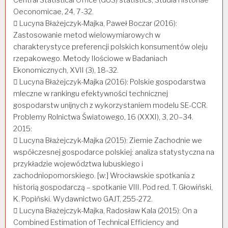
Oeconomicae, 24, 7-32.
 Lucyna Błażejczyk-Majka, Paweł Boczar (2016):
Zastosowanie metod wielowymiarowych w
charakterystyce preferencji polskich konsumentów oleju
rzepakowego. Metody Ilościowe w Badaniach
Ekonomicznych, XVII (3), 18-32.
 Lucyna Błażejczyk-Majka (2016): Polskie gospodarstwa
mleczne w rankingu efektywności technicznej
gospodarstw unijnych z wykorzystaniem modelu SE-CCR.
Problemy Rolnictwa Światowego, 16 (XXXI), 3, 20–34.
2015:
 Lucyna Błażejczyk-Majka (2015): Ziemie Zachodnie we
współczesnej gospodarce polskiej: analiza statystyczna na
przykładzie województwa lubuskiego i
zachodniopomorskiego. [w:] Wrocławskie spotkania z
historią gospodarczą – spotkanie VIII. Pod red. T. Głowiński,
K. Popiński. Wydawnictwo GAJT, 255-272.
 Lucyna Błażejczyk-Majka, Radosław Kala (2015): On a
Combined Estimation of Technical Efficiency and