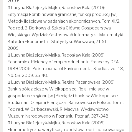
2010:
 Lucyna Błażejczyk-Majka, Radosław Kala (2010):
Estymacja kombinowana granicznej funkcji produkcji [w:]
Metody ilościowe w badaniach ekonomicznych. Tom XI/2.
Pod red. B. Borkowski. Szkoła Główna Gospodarstwa
Wiejskiego. Wydział Zastosowań Informatyki i Matematyki.
Katedra Ekonometrii i Statystyki. Warszawa, 71-91.
2009:
 Lucyna Błażejczyk-Majka, Radosław Kala (2009):
Economic efficiency of crop production in France by DEA,
1989-2006. Polish Journal of Environmental Studies. vol. 18,
No. 5B. 2009. 35-40.
 Lucyna Błażejczyk-Majka, Regina Pacanowska (2009):
Banki spółdzielcze w Wielkopolsce. Rola i miejsce w
gospodarce regionu [w:] Pieniądz i banki w Wielkopolsce.
Studia nad Dziejami Pieniądza i Bankowości w Polsce. Tom I.
Pod red. W. Garbaczewski, R. Macyra. Wydawnictwo
Muzeum Narodowego w Poznaniu. Poznań, 327-348.
 Lucyna Błażejczyk-Majka, Radosław Kala (2009):
Ekonometryczna weryfikacja podstaw teorii indukowanego