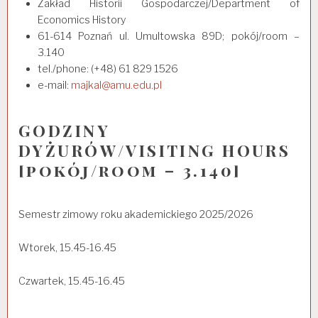
Zakład Historii Gospodarczej/Department of
Economics History
61-614 Poznań ul. Umultowska 89D; pokój/room –
3.140
tel./phone: (+48) 61 829 1526
e-mail:
majkal@amu.edu.pl
GODZINY
DYŻURÓW/VISITING HOURS
[pokój/room – 3.140]
Semestr zimowy roku akademickiego 2025/2026
Wtorek, 15.45-16.45
Czwartek, 15.45-16.45