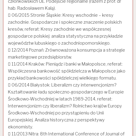
członkowskich UE. Podejście regionalne (razem z prof. dr
hab. Radosławem Kalą).
 06/2015 Stronie Śląskie: Kresy wschodnie – kresy
zachodnie. Gospodarcze i społeczne znaczenie polskich
kresów, referat: Kresy zachodnie we współczesnej
gospodarce polskiej: analiza statystyczna na przykładzie
województw lubuskiego o zachodniopomorskiego.
 12/2014 Poznań: Zrównoważona konsumpcja a strategie
marketingowe przedsiębiorstw.
 11/2014 Kraków: Pieniądz i banki w Małopolsce, referat:
Współczesna bankowość spółdzielcza w Małopolsce jako
przykład bankowości spółdzielczej wielkiego formatu.
 06/2014 Białystok: Liberalizm czy interwencjonizm?
Kształtowanie ładu społeczno-gospodarczego w Europie
Środkowo-Wschodniej w latach 1989-2014, referat:
Interwencjonizm czy liberalizm? Rolnictwo krajów Europy
Środkowo-Wschodniej po przystąpieniu do Unii
Europejskiej. Analiza historyczna z perspektywy
ekonomisty.
 11/2013 Nitra: 8th International Conference of Journal of