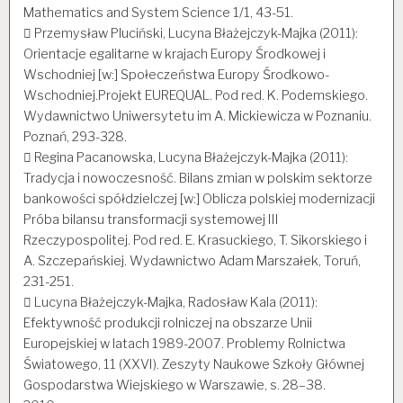
Mathematics and System Science 1/1, 43-51.
 Przemysław Pluciński, Lucyna Błażejczyk-Majka (2011):
Orientacje egalitarne w krajach Europy Środkowej i
Wschodniej [w:] Społeczeństwa Europy Środkowo-
Wschodniej.Projekt EUREQUAL. Pod red. K. Podemskiego.
Wydawnictwo Uniwersytetu im A. Mickiewicza w Poznaniu.
Poznań, 293-328.
 Regina Pacanowska, Lucyna Błażejczyk-Majka (2011):
Tradycja i nowoczesność. Bilans zmian w polskim sektorze
bankowości spółdzielczej [w:] Oblicza polskiej modernizacji
Próba bilansu transformacji systemowej III
Rzeczypospolitej. Pod red. E. Krasuckiego, T. Sikorskiego i
A. Szczepańskiej. Wydawnictwo Adam Marszałek, Toruń,
231-251.
 Lucyna Błażejczyk-Majka, Radosław Kala (2011):
Efektywność produkcji rolniczej na obszarze Unii
Europejskiej w latach 1989-2007. Problemy Rolnictwa
Światowego, 11 (XXVI). Zeszyty Naukowe Szkoły Głównej
Gospodarstwa Wiejskiego w Warszawie, s. 28–38.