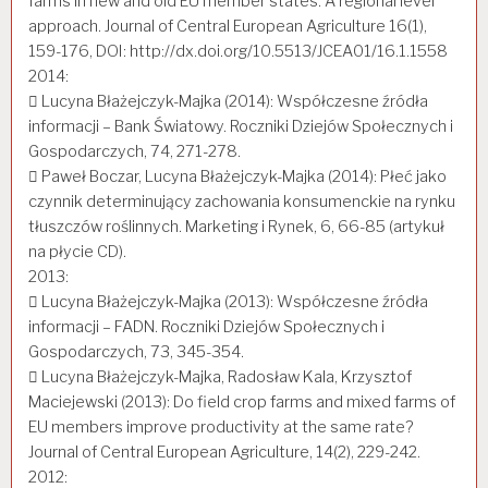
farms in new and old EU member states. A regional level
approach. Journal of Central European Agriculture 16(1),
159-176, DOI: http://dx.doi.org/10.5513/JCEA01/16.1.1558
2014:
 Lucyna Błażejczyk-Majka (2014): Współczesne źródła
informacji – Bank Światowy. Roczniki Dziejów Społecznych i
Gospodarczych, 74, 271-278.
 Paweł Boczar, Lucyna Błażejczyk-Majka (2014): Płeć jako
czynnik determinujący zachowania konsumenckie na rynku
tłuszczów roślinnych. Marketing i Rynek, 6, 66-85 (artykuł
na płycie CD).
2013:
 Lucyna Błażejczyk-Majka (2013): Współczesne źródła
informacji – FADN. Roczniki Dziejów Społecznych i
Gospodarczych, 73, 345-354.
 Lucyna Błażejczyk-Majka, Radosław Kala, Krzysztof
Maciejewski (2013): Do field crop farms and mixed farms of
EU members improve productivity at the same rate?
Journal of Central European Agriculture, 14(2), 229-242.
2012: