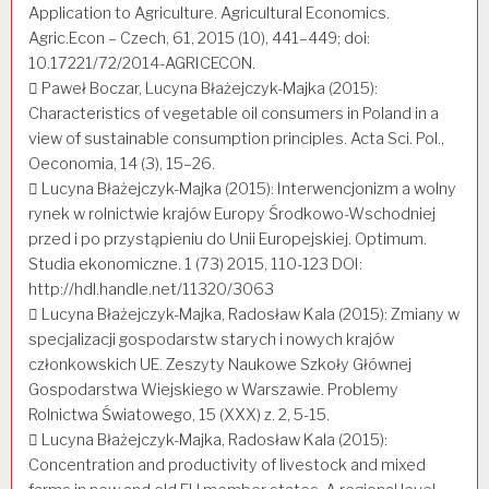
Application to Agriculture. Agricultural Economics.
Agric.Econ – Czech, 61, 2015 (10), 441–449; doi:
10.17221/72/2014-AGRICECON.
 Paweł Boczar, Lucyna Błażejczyk-Majka (2015):
Characteristics of vegetable oil consumers in Poland in a
view of sustainable consumption principles. Acta Sci. Pol.,
Oeconomia, 14 (3), 15–26.
 Lucyna Błażejczyk-Majka (2015): Interwencjonizm a wolny
rynek w rolnictwie krajów Europy Środkowo-Wschodniej
przed i po przystąpieniu do Unii Europejskiej. Optimum.
Studia ekonomiczne. 1 (73) 2015, 110-123 DOI:
http://hdl.handle.net/11320/3063
 Lucyna Błażejczyk-Majka, Radosław Kala (2015): Zmiany w
specjalizacji gospodarstw starych i nowych krajów
członkowskich UE. Zeszyty Naukowe Szkoły Głównej
Gospodarstwa Wiejskiego w Warszawie. Problemy
Rolnictwa Światowego, 15 (XXX) z. 2, 5-15.
 Lucyna Błażejczyk-Majka, Radosław Kala (2015):
Concentration and productivity of livestock and mixed