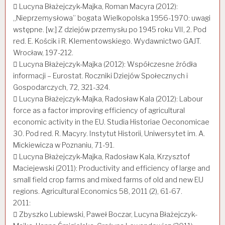
 Lucyna Błażejczyk-Majka, Roman Macyra (2012):
„Nieprzemysłowa” bogata Wielkopolska 1956-1970: uwagi
wstępne. [w:] Z dziejów przemysłu po 1945 roku VII, 2. Pod
red. E. Kościk i R. Klementowskiego. Wydawnictwo GAJT.
Wrocław, 197-212.
 Lucyna Błażejczyk-Majka (2012): Współczesne źródła
informacji – Eurostat. Roczniki Dziejów Społecznych i
Gospodarczych, 72, 321-324.
 Lucyna Błażejczyk-Majka, Radosław Kala (2012): Labour
force as a factor improving efficiency of agricultural
economic activity in the EU. Studia Historiae Oeconomicae
30. Pod red. R. Macyry. Instytut Historii, Uniwersytet im. A.
Mickiewicza w Poznaniu, 71-91.
 Lucyna Błażejczyk-Majka, Radosław Kala, Krzysztof
Maciejewski (2011): Productivity and efficiency of large and
small field crop farms and mixed farms of old and new EU
regions. Agricultural Economics 58, 2011 (2), 61-67.
2011:
 Zbyszko Lubiewski, Paweł Boczar, Lucyna Błażejczyk-