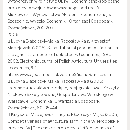
wytwórczych w rolnictwie UE [w:] Ekonomiczno-społeczne
problemy rozwoju zrównoważonego, pod red. A.
Mickiewicza. Wydawnictwo Akademii Ekonomicznej w
Szczecinie, Wydział Ekonomiki i Organizacji Gospodarki
Żywnościowej, 202-207.
2006:
 Lucyna Błażejczyk-Majka, Radosław Kala, Krzysztof
Maciejewski (2006): Substitution of production factors in
the agricultural sector of selected EU countries, 1980–
2002. Electronic Journal of Polish Agricultural Universities,
Economics, 9, 3:
http://www.ejpau.media.pl/volume9/issue3/art-05.html.
 Lucyna Błażejczyk-Majka, Radosław Kala (2006):
Estymacja udziałów metodą regresji grzbietowej. Zeszyty
Naukowe Szkoły Głównej Gospodarstwa Wiejskiego w
Warszawie, Ekonomika i Organizacja Gospodarki
Żywnościowej, 60, 35–44.
 Krzysztof Maciejewski, Lucyna Błażejczyk-Majka (2006):
Competitiveness of agricultural farm in the Wielkopolskie
province [w:] The chosen problems of effectiveness of