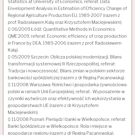
Statistics at University of Economics, referat: Data
Envelopment Analysis in Estimation of Efficiency Change of
Regional Agriculture Production EU, 1989-2007 (razem z
prof. Radosławem Kalą oraz Krzysztofem Maciejewskim).
 06/2009 Łódź: Quantitative Methods in Economics
QME’2009, referat: Economic efficiency of crop production
in France by DEA, 1989-2006 (razem z prof. Radosławem
Kalą).
 05/2009 Szczecin: Oblicza polskiej modernizacji. Bilans
transformacji systemowej III Rzeczpospolitej, referat:
Tradycja i nowoczesność. Bilans zmian w polskim sektorze
bankowości spółdzielczej (razem z dr Reginą Pacanowską).
 11/2008 Warszawa: Rolnictwo i gospodarka żywnościowa
polski w ramach Unii Europejskiej, referat.: Wyposażenie w
czynniki wytwórcze oraz efektywność ich wykorzystania w
gospodarstwach UE (razem z dr Krzysztofem
Maciejewskim).
 11/2008 Poznań: Pieniądz i banki w Wielkopolsce, referat:
Banki Spółdzielcze w Wielkopolsce. Rola i miejsce w
gospodarce regionu (razem z dr Reginą Pacanowską).